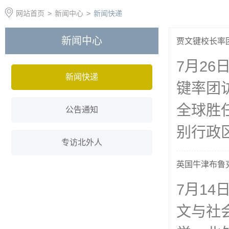
网站首页
>
新闻中心
>
新闻快递
新闻中心
贾文键校长率
7月2
新闻快递
键率团
全球胜
公告通知
别行政区.
专访北外人
英国牛津布鲁
7月1
文与社