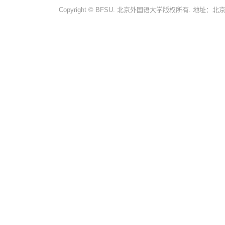
Copyright © BFSU. 北京外国语大学版权所有. 地址：北京