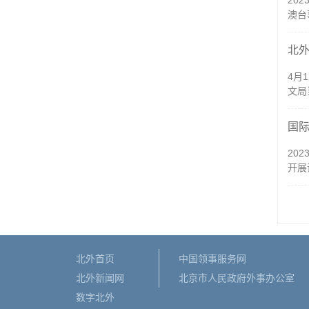
20
澳台
北
4月
文局
国
20
开展
北外首页
中国领事服务网
北外新闻网
北京市人民政府外事办公室
数字北外