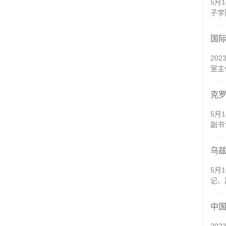
5月
子学
国
20
室主
克
5月
副书
乌
5月
记、
中