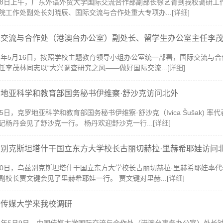
18日上午，广东外语外贸大学国际交流合作部副部长徐艺青到我校调研工
院工作处副处长刘晓辰、国际交流与合作处重大专项办...[
详细
]
际交流与合作处（港澳台办公室）副处长、留学生办公室主任李
23年5月16日，按照学校主题教育领导小组办公室统一部署，国际交流与
任李茂林同志以“大兴调查研究之风——做好国际交流...[
详细
]
罗地亚科学和教育部国务秘书伊维察·舒沙克访问北外
15日，克罗地亚科学和教育部国务秘书伊维察·舒沙克（Ivica Šušak)
记杨丹会见了舒沙克一行。 杨丹欢迎舒沙克一行...[
详细
]
兹别克斯坦塔什干国立东方大学校长古丽切赫拉·里赫希耶娃访问
10日，乌兹别克斯坦塔什干国立东方大学校长古丽切赫拉·里赫希耶娃率
副校长贾文键会见了里赫希耶娃一行。 贾文键对里赫...[
详细
]
国传媒大学来我校调研