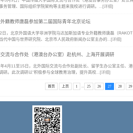
23年5月9日，中国传媒大学国际交流与合作处（港澳台事务办公室）处
事务管理、国际组织学院架构等主题来我校进行调研。...[
详细
]
外外籍教师唐磊参加第二届国际青年北京论坛
12日，北京外国语大学非洲学院马达加斯加语专业外籍教师唐磊（RAKOTOAR
当代中国与世界研究院、北京市人民政府新闻办公室主办的...[
详细
]
际交流与合作处（港澳台办公室）赴杭州、上海开展调研
23年4月11至15日，北外国际交流与合作处副处长、留学生办公室主任
调研。此次调研以“积极参与全球教育治理，提升高校...[
详细
]
...
首页
上页
1
25
26
27
28
29