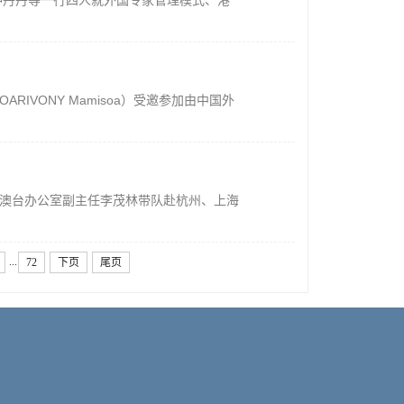
长钟丹丹等一行四人就外国专家管理模式、港
IVONY Mamisoa）受邀参加由中国外
、港澳台办公室副主任李茂林带队赴杭州、上海
...
72
下页
尾页